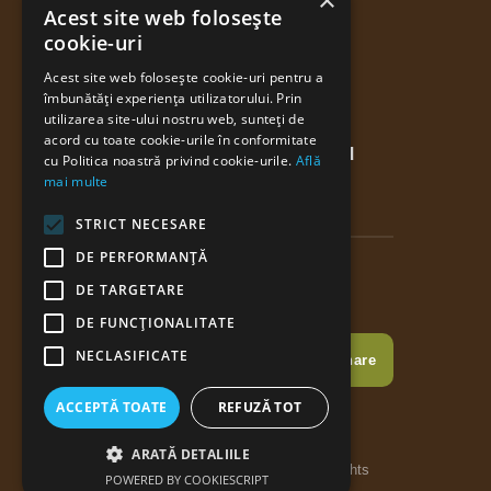
×
Acest site web folosește
Telefon: (+40) 771 081 932
cookie-uri
Email: contact@campromania.ro
Acest site web folosește cookie-uri pentru a
îmbunătăți experiența utilizatorului. Prin
utilizarea site-ului nostru web, sunteți de
acord cu toate cookie-urile în conformitate
Partener Outward Bound
cu Politica noastră privind cookie-urile.
Află
Romania
mai multe
STRICT NECESARE
DE PERFORMANȚĂ
DE TARGETARE
Newsletter
DE FUNCŢIONALITATE
NECLASIFICATE
ACCEPTĂ TOATE
REFUZĂ TOT
ARATĂ DETALIILE
Camp Romania © 2022-2025. All rights
POWERED BY COOKIESCRIPT