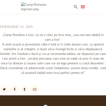
FEBRUARIE 13, 2025
ACASA
„Camp România a fost, ca să o citez pe fiica mea, „cea mai tare tabără în
CONCEPT
care a fost”.
OFERTA TABERE
A venit acasă și povestește câte-n lună și în stele despre cum, cu ajutorul
trainerilor și al colegilor, a reușit să-și învingă fricile și să-și depășească
2025
limitele. Am întrebat-o dacă și cui ar recomanda tabăra, iar răspunsul pe care
GALERIE
l-am primit a fost: „oricărei persoane care vrea să vadă că este în stare de
FONDATORI
orice își dorește și tuturor celor care vor să lege prietenii cu totul deosebite”.
Dacă considerați că adolescenții voștri îndeplinesc aceste două condiții, cred
că această tabără este locul perfect pentru ei!”